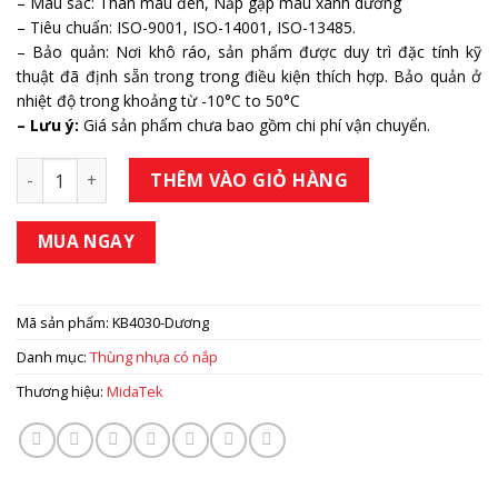
– Màu sắc: Thân màu đen, Nắp gập màu xanh dương
– Tiêu chuẩn: ISO-9001, ISO-14001, ISO-13485.
– Bảo quản: Nơi khô ráo, sản phẩm được duy trì đặc tính kỹ
thuật đã định sẵn trong trong điều kiện thích hợp. Bảo quản ở
nhiệt độ trong khoảng từ -10°C to 50°C
– Lưu ý:
Giá sản phẩm chưa bao gồm chi phí vận chuyển.
Thùng nhựa đựng đồ có nắp MD Đen -Xanh dương MT19105
THÊM VÀO GIỎ HÀNG
MUA NGAY
Mã sản phẩm:
KB4030-Dương
Danh mục:
Thùng nhựa có nắp
Thương hiệu:
MidaTek