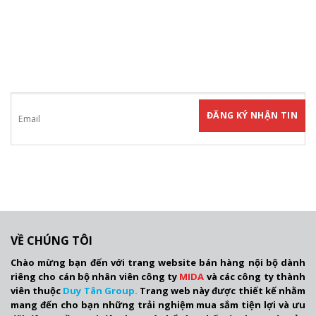
ĐĂNG KÝ NHẬN TIN
Hãy tham gia đăng ký thành viên để nhận được những thông tin mới
nhất từ chúng tôi
VỀ CHÚNG TÔI
Chào mừng bạn đến với trang website bán hàng nội bộ dành
riêng cho cán bộ nhân viên công ty
MIDA
và các công ty thành
viên thuộc
Duy Tân Group.
Trang web này được thiết kế nhằm
mang đến cho bạn những trải nghiệm mua sắm tiện lợi và ưu