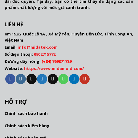
đãi độc quyền. Tại đây, bạn có thể tìm thấy đa dạng các sản
phẩm chất lượng với mức giá cạnh tranh.
LIÊN HỆ
Km 1926, Quốc Lộ 1A , Xã Mỹ Yên, Huyện Bến Lức, Tỉnh Long An,
Việt Nam
Email:
info@mida
tek.com
Số điện thoại:
0902715772
Đường dây nóng:
(
+84) 769871789
Website:
https://www.midamold.com/
HỖ TRỢ
Chính sách bảo hành
Chính sách kiểm hàng