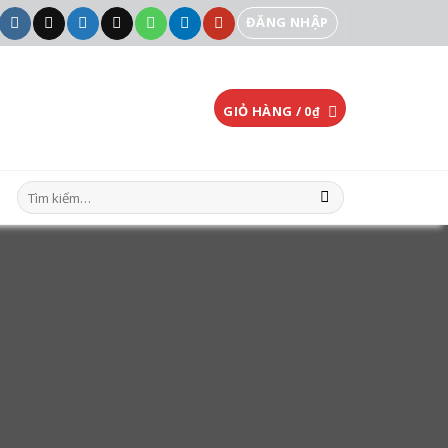
ĐĂNG NHẬP
GIỎ HÀNG /
0
₫
Tìm
kiếm: