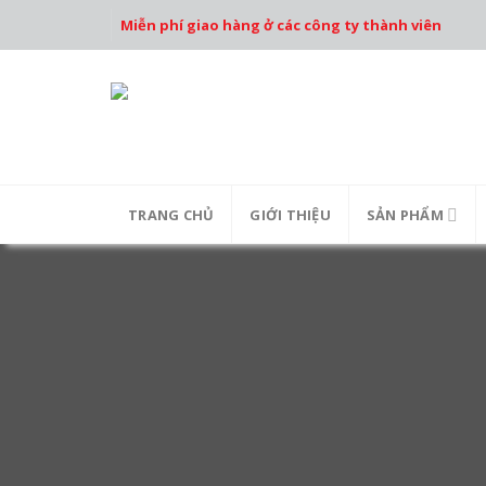
Skip
Miễn phí giao hàng ở các công ty thành viên
to
content
TRANG CHỦ
GIỚI THIỆU
SẢN PHẨM