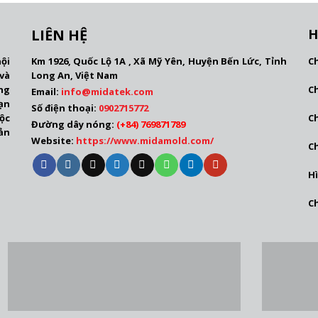
LIÊN HỆ
H
C
ội
Km 1926, Quốc Lộ 1A , Xã Mỹ Yên, Huyện Bến Lức, Tỉnh
và
Long An, Việt Nam
C
ng
Email:
info@mida
tek.com
ạn
Số điện thoại:
0902715772
C
ộc
Đường dây nóng:
(
+84) 769871789
ản
Website:
https://www.midamold.com/
C
H
C