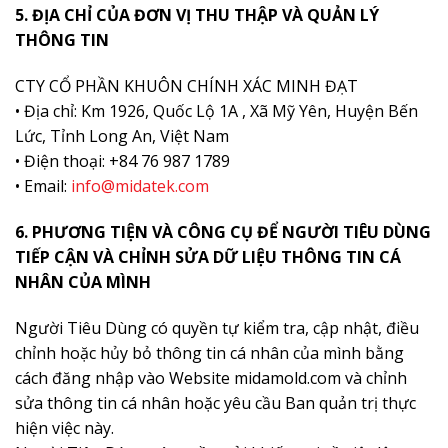
5. ĐỊA CHỈ CỦA ĐƠN VỊ THU THẬP VÀ QUẢN LÝ
THÔNG TIN
CTY CỔ PHẦN KHUÔN CHÍNH XÁC MINH ĐẠT
• Địa chỉ: Km 1926, Quốc Lộ 1A , Xã Mỹ Yên, Huyện Bến
Lức, Tỉnh Long An, Việt Nam
• Điện thoại: +84 76 987 1789
• Email:
info@midatek.com
6. PHƯƠNG TIỆN VÀ CÔNG CỤ ĐỂ NGƯỜI TIÊU DÙNG
TIẾP CẬN VÀ CHỈNH SỬA DỮ LIỆU THÔNG TIN CÁ
NHÂN CỦA MÌNH
Người Tiêu Dùng có quyền tự kiểm tra, cập nhật, điều
chỉnh hoặc hủy bỏ thông tin cá nhân của mình bằng
cách đăng nhập vào Website midamold.com và chỉnh
sửa thông tin cá nhân hoặc yêu cầu Ban quản trị thực
hiện việc này.