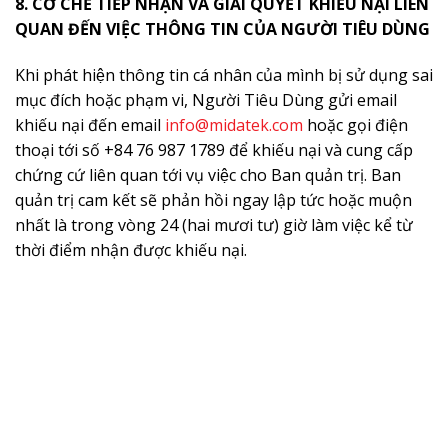
8. CƠ CHẾ TIẾP NHẬN VÀ GIẢI QUYẾT KHIẾU NẠI LIÊN
QUAN ĐẾN VIỆC THÔNG TIN CỦA NGƯỜI TIÊU DÙNG
Khi phát hiện thông tin cá nhân của mình bị sử dụng sai
mục đích hoặc phạm vi, Người Tiêu Dùng gửi email
khiếu nại đến email
info@midatek.com
hoặc gọi điện
thoại tới số +84 76 987 1789 để khiếu nại và cung cấp
chứng cứ liên quan tới vụ việc cho Ban quản trị. Ban
quản trị cam kết sẽ phản hồi ngay lập tức hoặc muộn
nhất là trong vòng 24 (hai mươi tư) giờ làm việc kể từ
thời điểm nhận được khiếu nại.
ĐĂNG KÝ NHẬN TIN